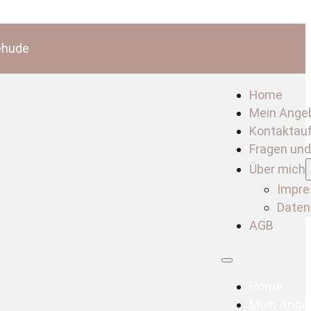
ehude
Home
Mein Ange
Kontaktau
Fragen un
Über mich
Impr
Daten
AGB
Home
Mein Ange